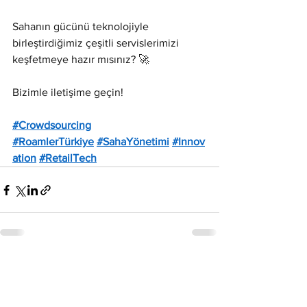
Sahanın gücünü teknolojiyle 
birleştirdiğimiz çeşitli servislerimizi 
keşfetmeye hazır mısınız? 🚀
Bizimle iletişime geçin!
#Crowdsourcing
#RoamlerTürkiye
#SahaYönetimi
#Innov
ation
#RetailTech
Hepsini Gör
Son Yazılar